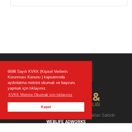
6698 Sayılı KVKK (Kişisel Verilerin
Korunması Kanunu ) kapsamında
aydınlatma metnini okumak ve başvuru
yapmak için tıklayınız.
KVKK Metnini Okumak için tıklayınız
Kapat
2022 © EA Hukuk Danışmanlık Bütün Hakları Saklıdır
WEBLIFE ADWORKS