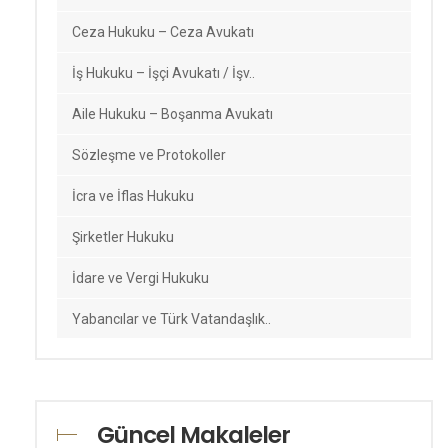
Ceza Hukuku – Ceza Avukatı
İş Hukuku – İşçi Avukatı / İşv..
Aile Hukuku – Boşanma Avukatı
Sözleşme ve Protokoller
İcra ve İflas Hukuku
Şirketler Hukuku
İdare ve Vergi Hukuku
Yabancılar ve Türk Vatandaşlık..
Fikri Mülkiyet Hukuku
Gayrimenkul Hukuku
Güncel Makaleler
Tüketici Hukuku