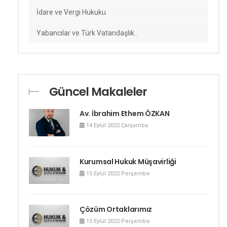
İdare ve Vergi Hukuku
Yabancılar ve Türk Vatandaşlık..
Fikri Mülkiyet Hukuku
Gayrimenkul Hukuku
Güncel Makaleler
Tüketici Hukuku
Av. İbrahim Ethem ÖZKAN
Bilişim Hukuku
14 Eylül 2022 Çarşamba
Disiplin Hukuku
Vakıf ve Dernekler Hukuku
Kurumsal Hukuk Müşavirliği
15 Eylül 2022 Perşembe
Basın Hukuku
Dış Ticaret ve Gümrük Hukuku
Çözüm Ortaklarımız
Tıp Hukuku
15 Eylül 2022 Perşembe