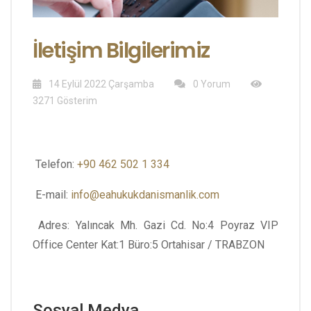
İletişim Bilgilerimiz
14 Eylül 2022 Çarşamba
0 Yorum
3271 Gösterim
Telefon:
+90 462 502 1 334
E-mail:
info@eahukukdanismanlik.com
Adres: Yalıncak Mh. Gazi Cd. No:4 Poyraz VIP
Office Center Kat:1 Büro:5 Ortahisar / TRABZON
Sosyal Medya